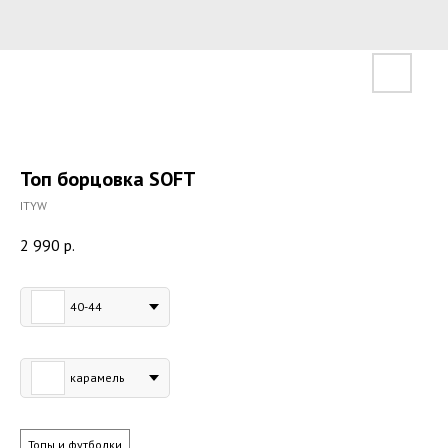
Топ борцовка SOFT
ITYW
2 990
р.
Размер
40-44
Цвет
карамель
Товар
Топы и футболки