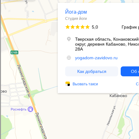
ITY WEAR
+7 (925) 903-13-45
ГЛАВНАЯ
КАТАЛОГ
ЖЕНСКОЕ
МУЖСКОЕ
ПОДАРОЧНЫЕ СЕРТИФИКАТЫ
SALE SALE SALE
О БРЕНДЕ
МЫ В ВАШЕЙ ЙОГА СТУДИИ
КОЛЛАБОРАЦИИ
МЫ ОФФЛАЙН
РЕКОМЕНДАЦИИ ПО УХОДУ
ОПЛАТА И ДОСТАВКА
ОБМЕН И ВОЗВРАТ
ПОЛИТИКА КОНФИДЕНЦИАЛЬНОСТИ
ДОГОВОР ОФЕРТЫ
СОГЛАСИЕ НА ОБРАБОТКУ ПЕРСОНАЛЬНЫХ ДАННЫХ
СОГЛАСИЕ НА ИСПОЛЬЗОВАНИЕ ФАЙЛОВ COOKIE