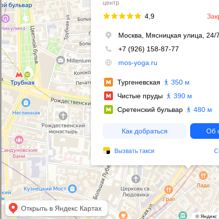
Метро Бауманская или Красносельская.
Адрес: Спартаковский переулок дом 2, строение 1, 6-й
подъезд, 3-й этаж
ЧАСЫ РАБОТЫ:
ЕЖЕДНЕВНО
10.00−22.00
КОНТАКТЫ:
+7 (986) 000-33-00
YOGAPLATFORMA@GMAIL.COM