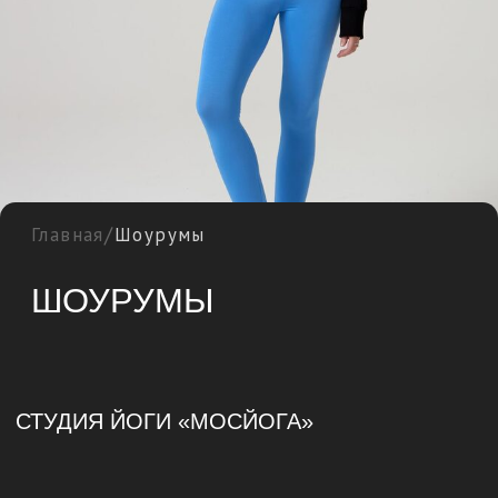
/
Главная
Шоурумы
ШОУРУМЫ
СТУДИЯ ЙОГИ «МОСЙОГА»
м. Чистые пруды,
Мясницкая ул., 24/7с2
ЧАСЫ РАБОТЫ:
БУДНИ
07.30−22.00
ВЫХОДНЫЕ
11.00−18.00
КОНТАКТЫ:
+7 (926) 158-87-77
МосЙога