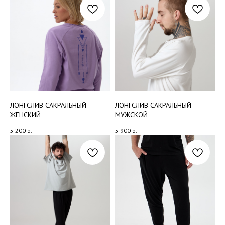
ГЛАВНАЯ
КАТАЛОГ
ЖЕНСКОЕ
МУЖСКОЕ
ПОДАРОЧНЫЕ СЕРТИФИКАТЫ
SALE SALE SALE
О БРЕНДЕ
МЫ В ВАШЕЙ ЙОГА СТУДИИ
КОЛЛАБОРАЦИИ
МЫ ОФФЛАЙН
РЕКОМЕНДАЦИИ ПО УХОДУ
ОПЛАТА И ДОСТАВКА
ОБМЕН И ВОЗВРАТ
ПОЛИТИКА КОНФИДЕНЦИАЛЬНОСТИ
ЛОНГСЛИВ САКРАЛЬНЫЙ
ЛОНГСЛИВ САКРАЛЬНЫЙ
ДОГОВОР ОФЕРТЫ
ЖЕНСКИЙ
МУЖСКОЙ
СОГЛАСИЕ НА ОБРАБОТКУ ПЕРСОНАЛЬНЫХ ДАННЫХ
СОГЛАСИЕ НА ИСПОЛЬЗОВАНИЕ ФАЙЛОВ COOKIE
5 200
р.
5 900
р.
ИП Митрохина А. С.
ОГРН 324 508 100 159 382
Обработка персональных данных
производится в соответствии с п. 1 ст.
18.1 Федерального закона РФ
«О персональных данных» № 152-ФЗ