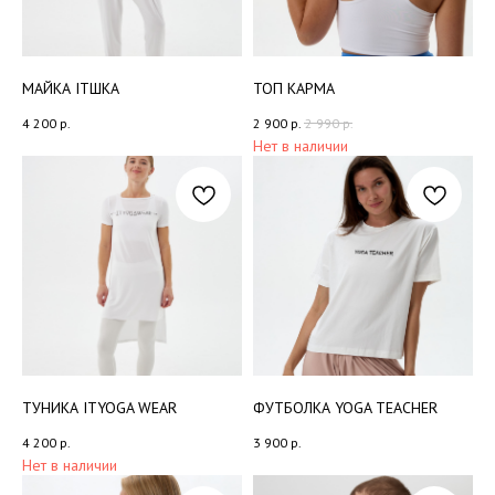
МАЙКА ITШКА
ТОП КАРМА
4 200
р.
2 900
р.
2 990
р.
Нет в наличии
ITY WEAR
ТУНИКА ITYOGA WEAR
ФУТБОЛКА YOGA TEACHER
+7 (925) 903-13-45
4 200
р.
3 900
р.
Нет в наличии